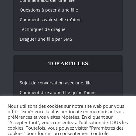
Comment aborder une fille
Questions à poser à une fille
Comment savoir si elle m’aime
Techniques de drague
Draguer une fille par SMS
TOP ARTICLES
Sujet de conversation avec une fille
Comment dire à une fille qu’on l’aime
Comment savoir si une fille nous aime
Nous utilisons des cookies sur notre site web pour vous
offrir l'expérience la plus pertinente en mémorisant vos
De quoi parler avec une fille
préférences et vos visites répétées. En cliquant sur
Comment sortir avec une fille
"Accepter tout", vous consentez à l'utilisation de TOUS les
cookies. Toutefois, vous pouvez visiter "Paramètres des
cookies" pour fournir un consentement contrôlé.